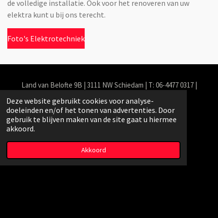
de volledige installatie. Ook voor het renoveren van uw
elektra kunt u bij ons terecht.
Foto's Elektrotechniek
Land van Belofte 9B | 3111 NW Schiedam | T: 06-4477 0317 |
info@makezo.nl
Deze website gebruikt cookies voor analyse-
doeleinden en/of het tonen van advertenties. Door
gebruik te blijven maken van de site gaat u hiermee
F
W
akkoord.
a
h
c
a
Free Google Reviews Widget
e
t
Akkoord
b
s
Algemene voorwaarden
o
A
Privacy verklaring
o
p
k
p
© 2023 - 2026 Makezo Elektrotechniek
Powered by
JouwWeb